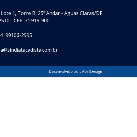
Lote 1, Torre B, 25º Andar - Águas Claras/DF
2510 - CEP: 71.919-900
64
|
99106-2995
ta@sindiatacadista.com.br
Desenvolvido por:
AbrilDesign