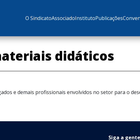
O Sindicato
Associado
Instituto
Publicações
Conven
ateriais didáticos
dos e demais profissionais envolvidos no setor para o dese
Siga a gente