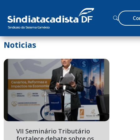
Co
Noticias
VII Seminário Tributário
fortalece debate sobre os